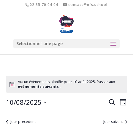
02 35 70 04 04
contact@nfs.school
Sélectionner une page
Aucun évènements planifié pour 10 août 2025. Passer aux
évènements suivants
.
Recher
Nav
10/08/2025
Recherche
Jour
de
et
Sélectionnez
vu
naviga
une
Év
Jour précédent
Jour suivant
de
date.
vues