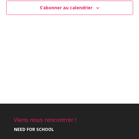
Évène
S’abonner au calendrier
Viens nous rencontrer !
NEED FOR SCHOOL