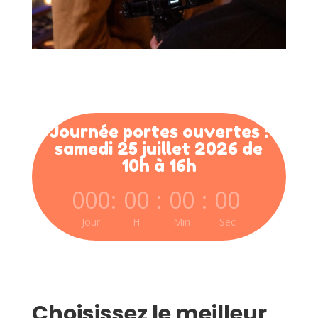
Journée portes ouvertes :
samedi 25 juillet 2026 de
10h à 16h
000
:
00
:
00
:
00
Jour
H
Min
Sec
Choisissez le meilleur