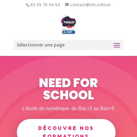
02 35 70 04 04
contact@nfs.school
Sélectionner une page
NEED FOR
SCHOOL
L’école du numérique, du Bac+2 au Bac+5
DÉCOUVRE NOS
FORMATIONS