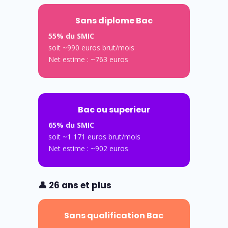
Sans diplome Bac
55% du SMIC
soit ~990 euros brut/mois
Net estime : ~763 euros
Bac ou superieur
65% du SMIC
soit ~1 171 euros brut/mois
Net estime : ~902 euros
👤 26 ans et plus
Sans qualification Bac