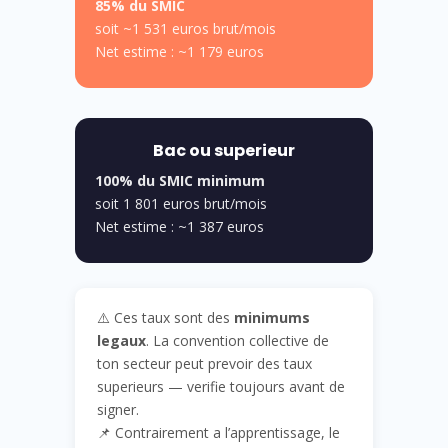
85% du SMIC
soit ~1 531 euros brut/mois
Net estime : ~1 179 euros
Bac ou superieur
100% du SMIC minimum
soit 1 801 euros brut/mois
Net estime : ~1 387 euros
⚠️ Ces taux sont des
minimums
legaux
. La convention collective de
ton secteur peut prevoir des taux
superieurs — verifie toujours avant de
signer.
📌 Contrairement a l’apprentissage, le