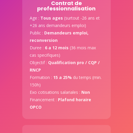
Contrat de
professionnalisation
Age :
Tous ages
(surtout -26 ans et
+26 ans demandeurs emploi)
Public :
Demandeurs emploi,
reconversion
Duree :
6 a 12 mois
(36 mois max
cas specifiques)
Objectif :
Qualification pro / CQP /
RNCP
Formation :
15 a 25%
du temps (min.
150h)
Exo cotisations salariales :
Non
Financement :
Plafond horaire
OPCO