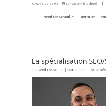
02 35 70 04 04
contact@nfs.school
Need For School
Recruter
No
La spécialisation SEO
par
Need For School
|
Mai 10, 2021
|
Actualités