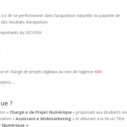
e.s de se perfectionner dans l’acquisition naturelle ou payante de
 des résultats d’acquistion.
 importants du SEO/SEA :
s
 et chargé de projets digitaux au sein de l’agence
6ble
.
alytics, …
que ?
ion «
Chargé.e de Projet Numérique
» proposant aux étudiants un
rmation «
Assistant.e Webmarketing
» et
délivrant à la fin un Titre
r Numérique »
.