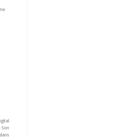
sme
ital
 Son
 dans