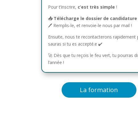
Pour t’inscrire,
c’est très simple
!
📥 Télécharge le dossier de candidature
🖊️ Remplis-le, et renvoie-le nous par mail !
Ensuite, nous te recontacterons rapidement 
sauras si tu es accepté.e ✔️
🚀 Dès que tu reçois le feu vert, tu pourras
l’année !
La formation