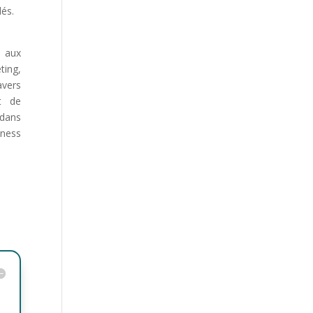
lés.
 aux
ing,
avers
t de
 dans
iness