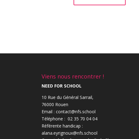
Viens nous rencontrer !
NEED FOR SCHOOL
10 Rue du Général Sarrail,
76000 Rouen
Email : contact@nfs.school
Téléphone : 02 35 70 04 04
Référente handicap :
alana.eyrignoux@nfs.school