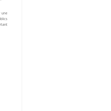
r une
blics
rtant