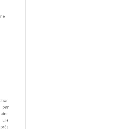
sme
tion
 par
taine
 Elle
uprès