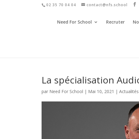
02 35 70 04 04
contact@nfs.school
Need For School
Recruter
No
La spécialisation Audi
par
Need For School
|
Mai 10, 2021
|
Actualités