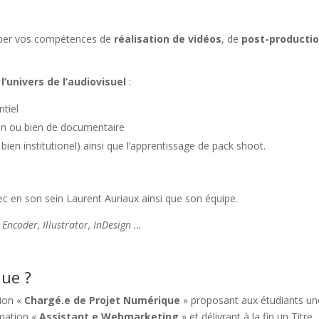
opper vos compétences de
réalisation de vidéos
, de
post-producti
l’univers de l’audiovisuel
:
ntiel
ien ou bien de documentaire
bien institutionel) ainsi que l’apprentissage de pack shoot.
c en son sein Laurent Auriaux ainsi que son équipe.
 Encoder, Illustrator, InDesign
…
que ?
ion «
Chargé.e de Projet Numérique
» proposant aux étudiants un
rmation «
Assistant.e Webmarketing
» et
délivrant à la fin un Titre